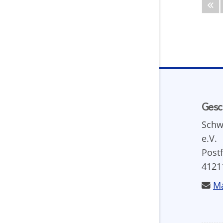
Gesc
Schw
e.V.
Post
4121
Ma