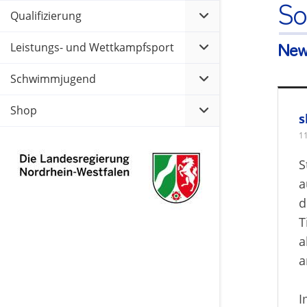
So
Qualifizierung
New
Leistungs- und Wettkampfsport
Schwimmjugend
Shop
s
1
S
a
d
T
a
a
I