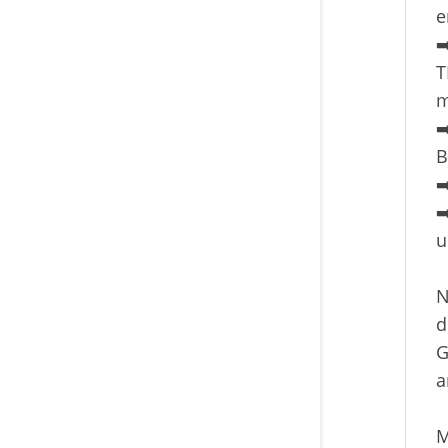
e
➡
T
m
➡
B
➡
➡
u
N
d
G
a
M