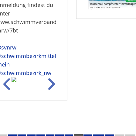
nmeldung findest du
nter
ww.schwimmverband
nrw/7bt
svnrw
schwimmbezirkmittel
hein
schwimmbezirk_nw