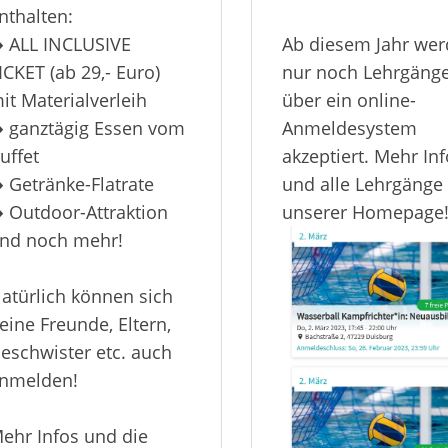
nthalten:
️ ALL INCLUSIVE
Ab diesem Jahr we
ICKET (ab 29,- Euro)
nur noch Lehrgäng
it Materialverleih
über ein online-
️ ganztägig Essen vom
Anmeldesystem
uffet
akzeptiert. Mehr In
️ Getränke-Flatrate
und alle Lehrgänge
️ Outdoor-Attraktion
unserer Homepage! 
nd noch mehr!
atürlich können sich
eine Freunde, Eltern,
eschwister etc. auch
nmelden!
ehr Infos und die