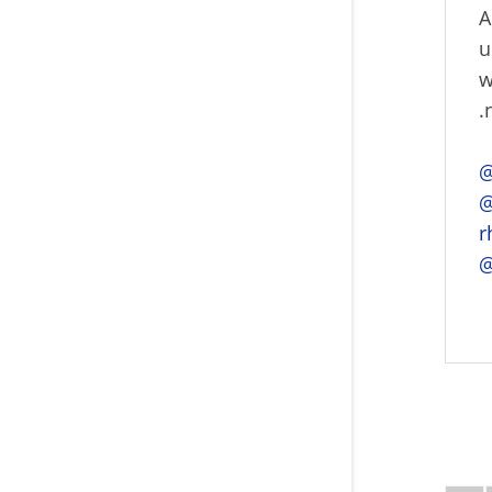
A
u
w
.
@
@
r
@