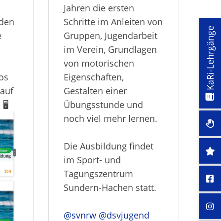
Jahren die ersten
rden
Schritte im Anleiten von
KaRi-Lehrgänge
e
Gruppen, Jugendarbeit
im Verein, Grundlagen
von motorischen
fos
Eigenschaften,
 auf
Gestalten einer
🖥
Übungsstunde und
noch viel mehr lernen.
Die Ausbildung findet
im Sport- und
Tagungszentrum
Sundern-Hachen statt.
@svnrw
@dsvjugend