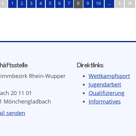
1
2
3
4
5
6
7
8
9
10
…
häftsstelle
Direktlinks
immbezirk Rhein-Wupper
Wettkampfsport
Jugendarbeit
fach 20 11 01
Qualifizierung
1 Mönchengladbach
Informatives
il senden