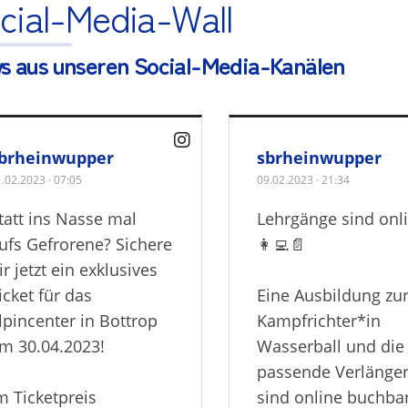
cial-Media-Wall
s aus unseren Social-Media-Kanälen
brheinwupper
sbrheinwupper
1.02.2023
·
07:05
09.02.2023
·
21:34
tatt ins Nasse mal
Lehrgänge sind onli
ufs Gefrorene? Sichere
👩‍💻📄
ir jetzt ein exklusives
icket für das
Eine Ausbildung zu
lpincenter in Bottrop
Kampfrichter*in
m 30.04.2023!
Wasserball und die
passende Verlänge
m Ticketpreis
sind online buchbar