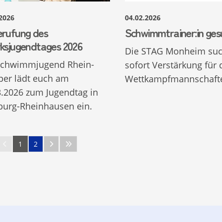
.2026
04.02.2026
erufung des
Schwimmtrainer:in ges
rksjugendtages 2026
Die STAG Monheim suc
Schwimmjugend Rhein-
sofort Verstärkung für 
er lädt euch am
Wettkampfmannschaft
3.2026 zum Jugendtag in
burg-Rheinhausen ein.
1
2