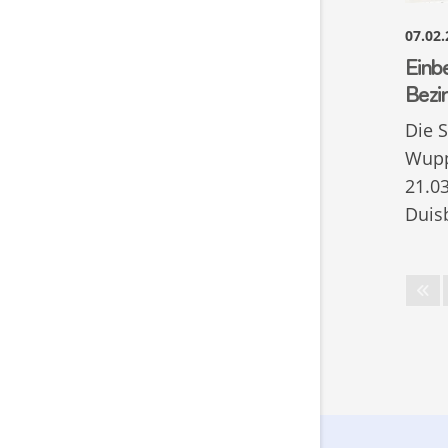
07.02
Einb
Bezi
Die 
Wupp
21.0
Duis