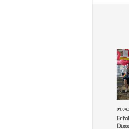
01.04
Erfol
Düss