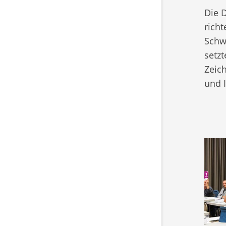
Die 
rich
Schw
setzt
Zeich
und I