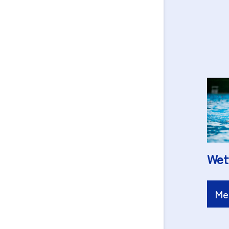
Wet
Me