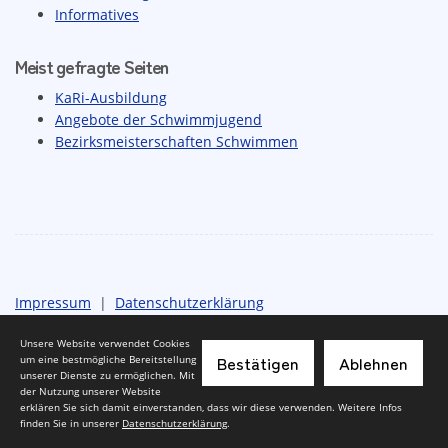
Informatives
Meist gefragte Seiten
KaRi-Ausbildung
Angebote der Schwimmjugend
Bezirksmeisterschaften Schwimmen
Impressum
|
Datenschutzerklärung
Unsere Website verwendet Cookies
Bestätigen
Ablehnen
um eine bestmögliche Bereitstellung
unserer Dienste zu ermöglichen. Mit
der Nutzung unserer Website
erklären Sie sich damit einverstanden, dass wir diese verwenden. Weitere Infos
finden Sie in unserer
Datenschutzerklärung
.
© 2026 - Schwimmverband Rhein-Wupper e.V.