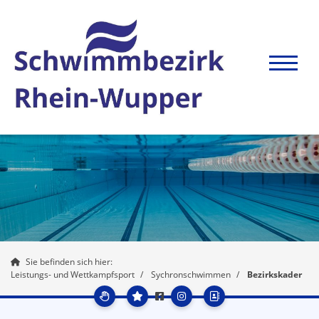
Sie befinden sich hier:
Leistungs- und Wettkampfsport
Sychronschwimmen
Bezirkskader